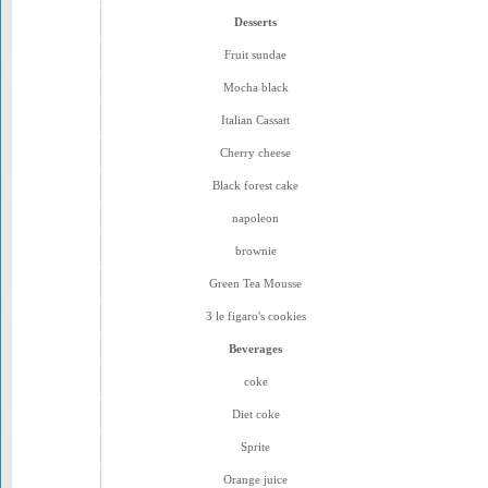
Desserts
Fruit sundae
Mocha black
Italian Cassatt
Cherry cheese
Black forest cake
napoleon
brownie
Green Tea Mousse
3 le figaro's cookies
Beverages
coke
Diet coke
Sprite
Orange juice