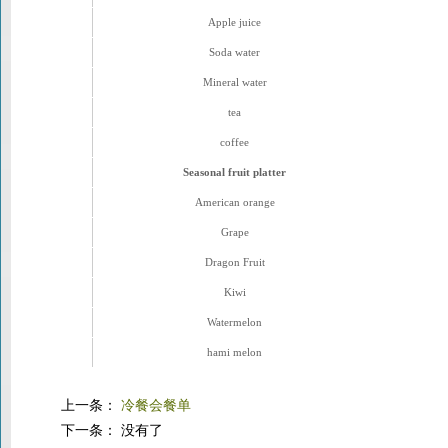
Apple juice
Soda water
Mineral water
tea
coffee
Seasonal fruit platter
American orange
Grape
Dragon Fruit
Kiwi
Watermelon
hami melon
上一条：
冷餐会餐单
下一条： 没有了